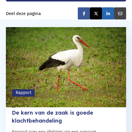
Deel deze pagina
Deel op Faceboo
Deel op Twit
Deel op
De
Rapport
09 oktober 2023
De kern van de zaak is goede
klachtbehandeling
Rapport over een afwijzing van een aanvraag