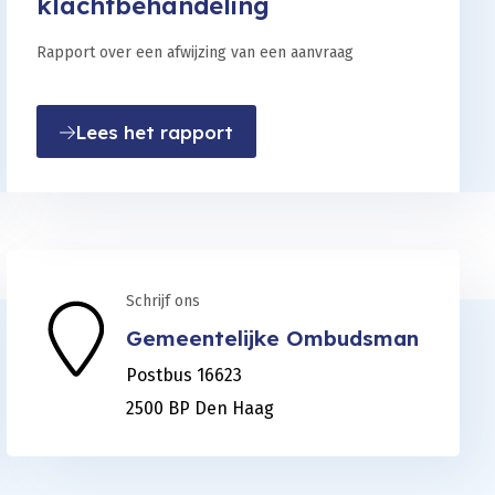
klachtbehandeling
Rapport over een afwijzing van een aanvraag
et een bijzonder lang staartje
: De kern van de zaak is go
Lees het rapport
Schrijf ons
Gemeentelijke Ombudsman
Postbus 16623
2500 BP Den Haag