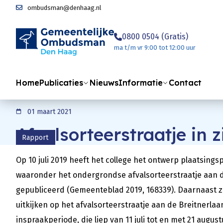
Direct naar content
ombudsman@denhaag.nl
0800 0504 (Gratis)
Terug naar de startpagina
ma t/m vr 9:00 tot 12:00 uur
Home
Publicaties
Nieuws
Informatie
Contact
01 maart 2021
Afvalsorteerstraatje in z
Rapport
Op 10 juli 2019 heeft het college het ontwerp plaatsing
waaronder het ondergrondse afvalsorteerstraatje aan de 
gepubliceerd (Gemeenteblad 2019, 168339). Daarnaast zij
uitkijken op het afvalsorteerstraatje aan de Breitnerla
inspraakperiode, die liep van 11 juli tot en met 21 august