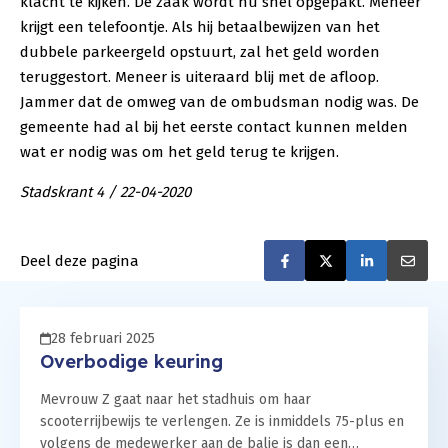
klacht te kijken. De zaak wordt nu snel opgepakt. Meneer
krijgt een telefoontje. Als hij betaalbewijzen van het
dubbele parkeergeld opstuurt, zal het geld worden
teruggestort. Meneer is uiteraard blij met de afloop.
Jammer dat de omweg van de ombudsman nodig was. De
gemeente had al bij het eerste contact kunnen melden
wat er nodig was om het geld terug te krijgen.
Stadskrant 4 / 22-04-2020
Deel deze pagina
Deel op Faceboo
Deel op Twit
Deel op
De
28 februari 2025
Overbodige keuring
Mevrouw Z gaat naar het stadhuis om haar
scooterrijbewijs te verlengen. Ze is inmiddels 75-plus en
volgens de medewerker aan de balie is dan een…