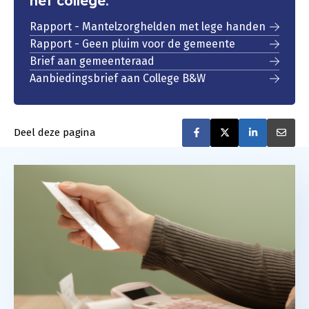
het college:
Rapport - Mantelzorghelden met lege handen
Rapport - Geen pluim voor de gemeente
Brief aan gemeenteraad
Aanbiedingsbrief aan College B&W
Deel deze pagina
Deel op Faceboo
Deel op Twit
Deel op
De