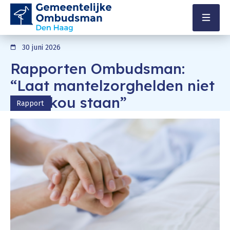
Direct naar content
Terug naar de startpagina
Menu
30 juni 2026
Rapporten Ombudsman:
“Laat mantelzorghelden niet
in de kou staan”
Rapport